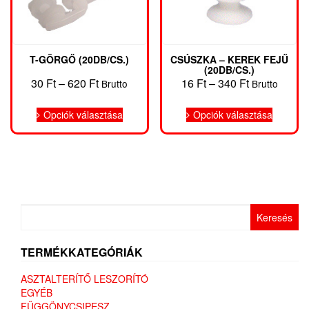
termékoldalon
terméko
választhatók
választh
ki
ki
T-GÖRGŐ (20DB/CS.)
CSÚSZKA – KEREK FEJŰ
(20DB/CS.)
Ártartomány:
Ártartomány
30
Ft
–
620
Ft
16
Ft
–
340
Ft
Brutto
Brutto
30 Ft
16 Ft
Ennek
Ennek
-
-
Opciók választása
Opciók választása
a
a
620 Ft
340 Ft
terméknek
termékn
több
több
variációja
variáció
van.
van.
A
A
változatok
változat
Keresés:
a
a
termékoldalon
terméko
választhatók
választh
TERMÉKKATEGÓRIÁK
ki
ki
ASZTALTERÍTŐ LESZORÍTÓ
EGYÉB
FÜGGÖNYCSIPESZ