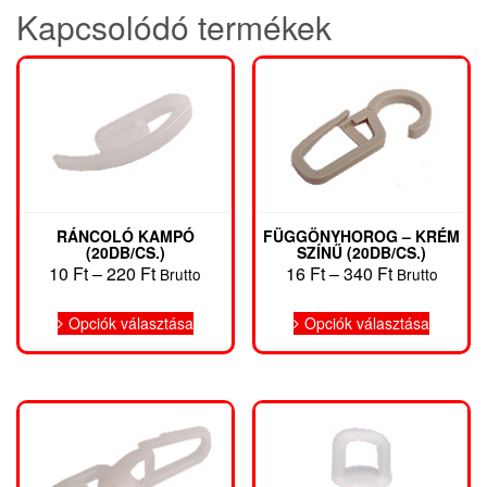
Kapcsolódó termékek
RÁNCOLÓ KAMPÓ
FÜGGÖNYHOROG – KRÉM
(20DB/CS.)
SZÍNŰ (20DB/CS.)
Ártartomány:
Ártartomány
10
Ft
–
220
Ft
16
Ft
–
340
Ft
Brutto
Brutto
10 Ft
16 Ft
Ennek
Ennek
-
-
Opciók választása
Opciók választása
a
a
220 Ft
340 Ft
terméknek
termékn
több
több
variációja
variáció
van.
van.
A
A
változatok
változat
a
a