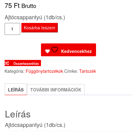
75
Ft
Brutto
Ajtócsappantyú (1db/cs.)
Ajtócsappantyú
Kosárba teszem
(1db/cs.)
mennyiség
Kedvencekhez
Összehasonlítás
Kategória:
Függönytartozékok
Címke:
Tartozék
LEÍRÁS
TOVÁBBI INFORMÁCIÓK
Leírás
Ajtócsappantyú (1db/cs.)