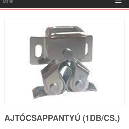
Menu
Toggl
navig
AJTÓCSAPPANTYÚ (1DB/CS.)