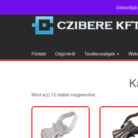
Skip
Üdvözöljük
to
the
content
Főoldal
Cégünkről
Tevékenységek
Web
K
Sorted
Mind a(z) 12 találat megjelenítve
by
popularity