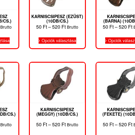
ESZ
KARNISCSIPESZ (EZÜST)
KARNISCSIP
/CS.)
(10DB/CS.)
(BARNA) (10DB
Ártartomány:
Ártartomány:
Á
50
Ft
–
520
Ft
50
Ft
–
520
Ft
Brutto
Brutto
50 Ft
50 Ft
5
Ennek
Ennek
-
-
-
ztása
Opciók választása
Opciók válasz
a
a
520 Ft
520 Ft
5
terméknek
terméknek
több
több
variációja
variációja
van.
van.
A
A
változatok
változatok
a
a
termékoldalon
termékoldalon
választhatók
választhatók
ki
ki
ESZ
KARNISCSIPESZ
KARNISCSIP
DB/CS.)
(MEGGY) (10DB/CS.)
(FEKETE) (10DB
Ártartomány:
Ártartomány:
Á
50
Ft
–
520
Ft
50
Ft
–
520
Ft
Brutto
Brutto
50 Ft
50 Ft
5
Ennek
Ennek