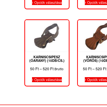
-
Opciók választása
Opciók válas
a
520 Ft
terméknek
több
variációja
van.
A
változatok
a
termékoldalon
választhatók
ki
KARNISCSIPESZ
KARNISCSIP
(ÓARANY) (10DB/CS.)
(VÖRÖS) (10DB
Ártartomány:
50
Ft
–
520
Ft
50
Ft
–
520
Ft
Brutto
50 Ft
Ennek
-
Opciók választása
Opciók válas
a
520 Ft
terméknek
több
variációja
van.
A