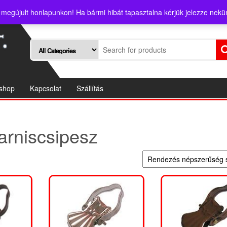
 megújult honlapunkon! Ha bármi hibát tapasztalna kérjük jelezze nekü
shop
Kapcsolat
Szállítás
arniscsipesz