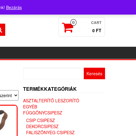
Login / Register
nk!
Bezárás
CART
0
0 FT
Keresés:
TERMÉKKATEGÓRIÁK
ASZTALTERÍTŐ LESZORÍTÓ
EGYÉB
FÜGGÖNYCSIPESZ
CSIP CSIPESZ
DEKORCSIPESZ
FALISZÕNYEG CSIPESZ