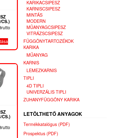
KARIKACSIPESZ
KARNISCSIPESZ
MINTÁS
ESZ
MODERN
/CS.)
rtartomány:
MÛANYAGCSIPESZ
Brutto
VITRÁZSCSIPESZ
0 Ft
Ennek
FÜGGÖNYTARTOZÉKOK
tása
a
20 Ft
KARIKA
terméknek
MŰANYAG
több
variációja
KARNIS
van.
LEMEZKARNIS
A
TIPLI
változatok
4D TIPLI
a
UNIVERZÁLIS TIPLI
termékoldalon
választhatók
ZUHANYFÜGGÖNY KARIKA
ki
ESZ
LETÖLTHETŐ ANYAGOK
/CS.)
Termékkatalógus (PDF)
rtartomány:
Brutto
0 Ft
Prospektus (PDF)
Ennek