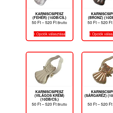
KARNISCSIPESZ
KARNISCSIP
(FEHÉR) (10DB/CS.)
(BRONZ) (10DB
Ártartomány:
50
Ft
–
520
Ft
50
Ft
–
520
Ft
Brutto
50 Ft
Ennek
-
Opciók választása
Opciók válas
a
520 Ft
terméknek
több
variációja
van.
A
változatok
a
termékoldalon
választhatók
ki
KARNISCSIPESZ
KARNISCSIP
(VILÁGOS KRÉM)
(SÁRGARÉZ) (10
(10DB/CS.)
Ártartomány:
50
Ft
–
520
Ft
50
Ft
–
520
Ft
Brutto
50 Ft
Ennek