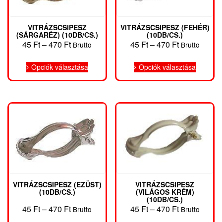
VITRÁZSCSIPESZ
VITRÁZSCSIPESZ (FEHÉR)
(SÁRGARÉZ) (10DB/CS.)
(10DB/CS.)
Ártartomány:
Ártartomány
45
Ft
–
470
Ft
45
Ft
–
470
Ft
Brutto
Brutto
45 Ft
45 Ft
Ennek
Ennek
-
-
Opciók választása
Opciók választása
a
a
470 Ft
470 Ft
terméknek
termékn
több
több
variációja
variáció
van.
van.
A
A
változatok
változat
a
a
termékoldalon
terméko
választhatók
választh
ki
ki
VITRÁZSCSIPESZ (EZÜST)
VITRÁZSCSIPESZ
(10DB/CS.)
(VILÁGOS KRÉM)
(10DB/CS.)
Ártartomány:
Ártartomány
45
Ft
–
470
Ft
45
Ft
–
470
Ft
Brutto
Brutto
45 Ft
45 Ft