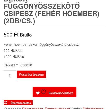
FÜGGÖNYÖSSZEKÖTŐ
CSIPESZ (FEHÉR HÓEMBER)
(2DB/CS.)
500
Ft
Brutto
Fehér hóember dekor függönyösszekötő csipesz
500 HUF/db
1020 HUF/cs
Cikkszám: 030010
Dekor
Kosárba teszem
függönyösszekötő
csipesz
(Fehér
Kedvencekhez
hóember)
Összehasonlítás
(2db/cs.)
Kategóriák:
Dekorcsipesz
,
Függönycsipesz
Címke:
Dekorcsipesz