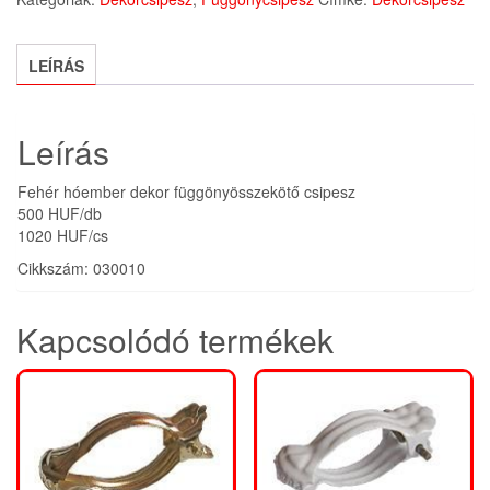
mennyiség
LEÍRÁS
Leírás
Fehér hóember dekor függönyösszekötő csipesz
500 HUF/db
1020 HUF/cs
Cikkszám: 030010
Kapcsolódó termékek