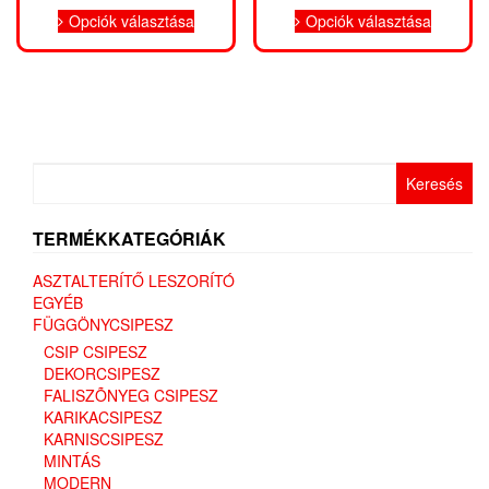
Ennek
Ennek
-
-
Opciók választása
Opciók választása
a
a
470 Ft
470 Ft
terméknek
termékn
több
több
variációja
variáció
van.
van.
A
A
változatok
változat
Keresés:
a
a
termékoldalon
terméko
választhatók
választh
TERMÉKKATEGÓRIÁK
ki
ki
ASZTALTERÍTŐ LESZORÍTÓ
EGYÉB
FÜGGÖNYCSIPESZ
CSIP CSIPESZ
DEKORCSIPESZ
FALISZÕNYEG CSIPESZ
KARIKACSIPESZ
KARNISCSIPESZ
MINTÁS
MODERN