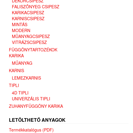
DEKORCSIPESZ
FALISZÕNYEG CSIPESZ
KARIKACSIPESZ
KARNISCSIPESZ
MINTÁS
MODERN
MÛANYAGCSIPESZ
VITRÁZSCSIPESZ
FÜGGÖNYTARTOZÉKOK
KARIKA
MŰANYAG
KARNIS
LEMEZKARNIS
TIPLI
4D TIPLI
UNIVERZÁLIS TIPLI
ZUHANYFÜGGÖNY KARIKA
LETÖLTHETŐ ANYAGOK
Termékkatalógus (PDF)