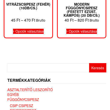
VITRÁZSCSIPESZ (FEHÉR)
MODERN
(10DB/CS.)
FÜGGÖNYCSIPESZ
(FESTETT EZÜST,
KAMPÓS) (20 DB/CS.)
Ártartomány:
Ártartomány
45
Ft
–
470
Ft
40
Ft
–
820
Ft
Brutto
Brutto
45 Ft
40 Ft
Ennek
Ennek
-
-
Opciók választása
Opciók választása
a
a
470 Ft
820 Ft
terméknek
termékn
több
több
variációja
variáció
van.
van.
A
A
változatok
változat
Keresés:
a
a
termékoldalon
terméko
választhatók
választh
TERMÉKKATEGÓRIÁK
ki
ki
ASZTALTERÍTŐ LESZORÍTÓ
EGYÉB
FÜGGÖNYCSIPESZ
CSIP CSIPESZ