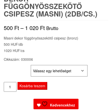
FÜGGÖNYÖSSZEKÖTŐ
CSIPESZ (MASNI) (2DB/CS.)
Ártartomány:
500
Ft
–
1 020
Ft
Brutto
500 Ft
Masni dekor függönyösszekötő csipesz (bronz)
500 HUF/db
-
1020 HUF/cs
1
Cikkszám: 030006
020 Ft
KISZERELÉS:
Dekor
Kosárba teszem
függönyösszekötő
csipesz
(Masni)
Kedvencekhez
(2db/cs.)