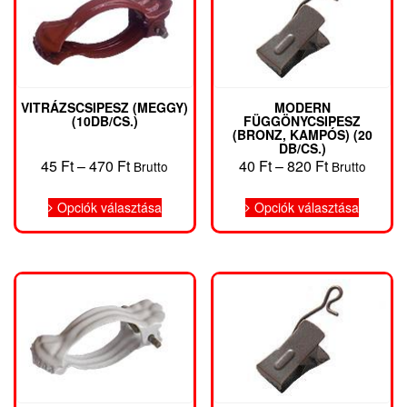
VITRÁZSCSIPESZ (MEGGY)
MODERN
(10DB/CS.)
FÜGGÖNYCSIPESZ
(BRONZ, KAMPÓS) (20
DB/CS.)
Ártartomány:
Ártartomány
45
Ft
–
470
Ft
40
Ft
–
820
Ft
Brutto
Brutto
45 Ft
40 Ft
Ennek
Ennek
-
-
Opciók választása
Opciók választása
a
a
470 Ft
820 Ft
terméknek
termékn
több
több
variációja
variáció
van.
van.
A
A
változatok
változat
a
a
termékoldalon
terméko
választhatók
választh
ki
ki