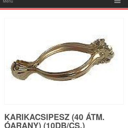
Menu
Toggl
navig
KARIKACSIPESZ (40 ÁTM.
ÓARANY) (10DB/CS.)