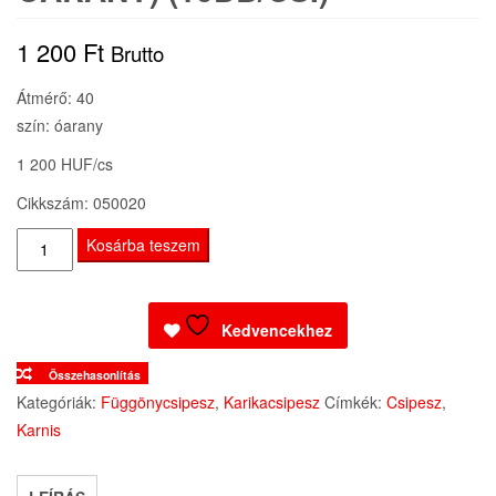
1 200
Ft
Brutto
Átmérő: 40
szín: óarany
1 200 HUF/cs
Cikkszám: 050020
Karikacsipesz
Kosárba teszem
(40
átm.
óarany)
Kedvencekhez
(10db/cs.)
Összehasonlítás
mennyiség
Kategóriák:
Függönycsipesz
,
Karikacsipesz
Címkék:
Csipesz
,
Karnis