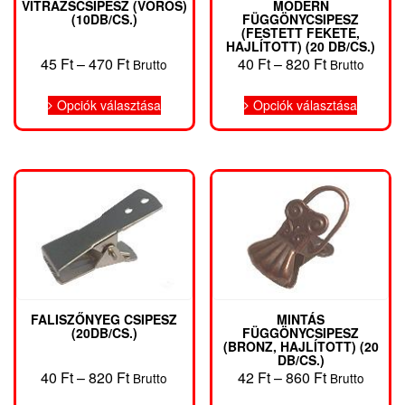
VITRÁZSCSIPESZ (VÖRÖS)
MODERN
(10DB/CS.)
FÜGGÖNYCSIPESZ
(FESTETT FEKETE,
HAJLÍTOTT) (20 DB/CS.)
Ártartomány:
Ártartomány
45
Ft
–
470
Ft
40
Ft
–
820
Ft
Brutto
Brutto
45 Ft
40 Ft
Ennek
Ennek
-
-
Opciók választása
Opciók választása
a
a
470 Ft
820 Ft
terméknek
termékn
több
több
variációja
variáció
van.
van.
A
A
változatok
változat
a
a
termékoldalon
terméko
választhatók
választh
ki
ki
FALISZŐNYEG CSIPESZ
MINTÁS
(20DB/CS.)
FÜGGÖNYCSIPESZ
(BRONZ, HAJLÍTOTT) (20
DB/CS.)
Ártartomány:
Ártartomány
40
Ft
–
820
Ft
42
Ft
–
860
Ft
Brutto
Brutto
40 Ft
42 Ft
Ennek
Ennek