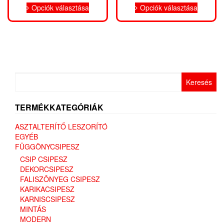
-
-
Opciók választása
Opciók választása
a
a
820 Ft
860 Ft
terméknek
termékn
több
több
variációja
variáció
van.
van.
A
A
változatok
változat
Keresés:
a
a
termékoldalon
terméko
választhatók
választh
TERMÉKKATEGÓRIÁK
ki
ki
ASZTALTERÍTŐ LESZORÍTÓ
EGYÉB
FÜGGÖNYCSIPESZ
CSIP CSIPESZ
DEKORCSIPESZ
FALISZÕNYEG CSIPESZ
KARIKACSIPESZ
KARNISCSIPESZ
MINTÁS
MODERN