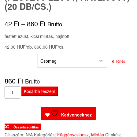
(20 DB/CS.)
Ártartomány:
42
Ft
–
860
Ft
Brutto
42 Ft
festett ezüst, kicsi mintás, hajlított
-
42,00 HUF/db, 860,00 HUF/cs.
860 Ft
KISZERELÉS:
Törlés
860
Ft
Brutto
Mintás
Kosárba teszem
függönycsipesz
(festett
ezüst,
Kedvencekhez
hajlított)
Összehasonlítás
(20
Cikkszám:
N/A
Kategóriák:
Függönycsipesz
,
Mintás
Címkék:
DB/CS.)