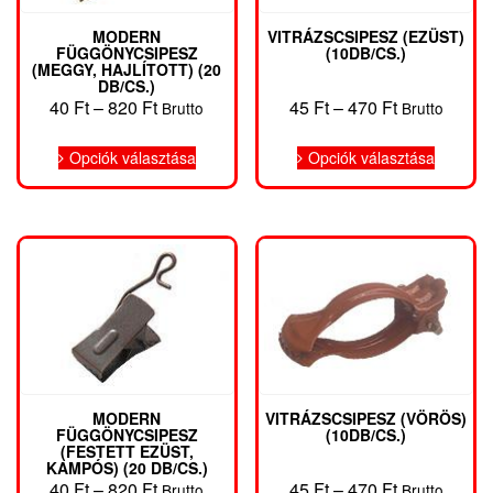
MODERN
VITRÁZSCSIPESZ (EZÜST)
FÜGGÖNYCSIPESZ
(10DB/CS.)
(MEGGY, HAJLÍTOTT) (20
DB/CS.)
Ártartomány:
Ártartomány
40
Ft
–
820
Ft
45
Ft
–
470
Ft
Brutto
Brutto
40 Ft
45 Ft
Ennek
Ennek
-
-
Opciók választása
Opciók választása
a
a
820 Ft
470 Ft
terméknek
termékn
több
több
variációja
variáció
van.
van.
A
A
változatok
változat
a
a
termékoldalon
terméko
választhatók
választh
ki
ki
MODERN
VITRÁZSCSIPESZ (VÖRÖS)
FÜGGÖNYCSIPESZ
(10DB/CS.)
(FESTETT EZÜST,
KAMPÓS) (20 DB/CS.)
Ártartomány:
Ártartomány
40
Ft
–
820
Ft
45
Ft
–
470
Ft
Brutto
Brutto