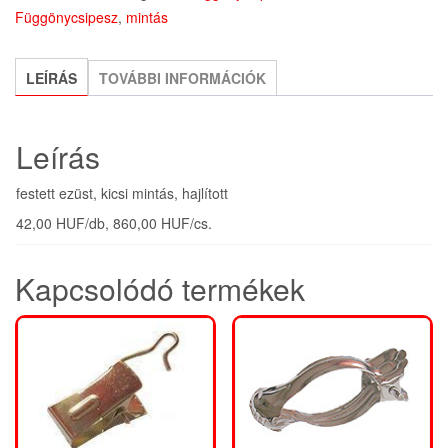
Függönycsipesz
,
mintás
mennyiség
LEÍRÁS
TOVÁBBI INFORMÁCIÓK
Leírás
festett ezüst, kicsi mintás, hajlított
42,00 HUF/db, 860,00 HUF/cs.
Kapcsolódó termékek