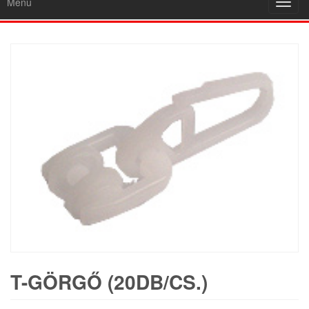
Menu
Toggl
navig
T-GÖRGŐ (20DB/CS.)