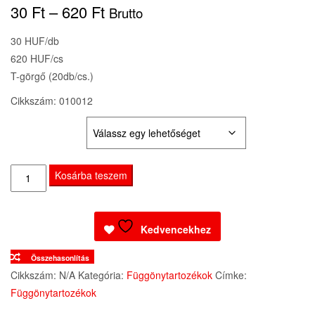
Ártartomány:
30
Ft
–
620
Ft
Brutto
30 Ft
30 HUF/db
620 HUF/cs
-
T-görgő (20db/cs.)
620 Ft
Cikkszám: 010012
KISZERELÉS:
T-
Kosárba teszem
görgő
(20db/cs.)
mennyiség
Kedvencekhez
Összehasonlítás
Cikkszám:
N/A
Kategória:
Függönytartozékok
Címke:
Függönytartozékok