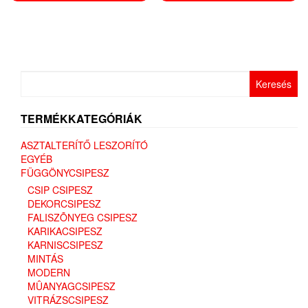
több
több
variációja
variáció
van.
van.
A
A
változatok
változat
Keresés:
a
a
termékoldalon
terméko
választhatók
választh
TERMÉKKATEGÓRIÁK
ki
ki
ASZTALTERÍTŐ LESZORÍTÓ
EGYÉB
FÜGGÖNYCSIPESZ
CSIP CSIPESZ
DEKORCSIPESZ
FALISZÕNYEG CSIPESZ
KARIKACSIPESZ
KARNISCSIPESZ
MINTÁS
MODERN
MÛANYAGCSIPESZ
VITRÁZSCSIPESZ