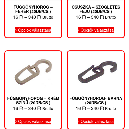
FÜGGÖNYHOROG –
CSÚSZKA – SZÖGLETES
FEHÉR (20DB/CS.)
FEJŰ (20DB/CS.)
Ártartomány:
Ártartomány
16
Ft
–
340
Ft
16
Ft
–
340
Ft
Brutto
Brutto
16 Ft
16 Ft
Ennek
Ennek
-
-
Opciók választása
Opciók választása
a
a
340 Ft
340 Ft
terméknek
termékn
több
több
variációja
variáció
van.
van.
A
A
változatok
változat
a
a
termékoldalon
terméko
választhatók
választh
ki
ki
FÜGGÖNYHOROG – KRÉM
FÜGGÖNYHOROG- BARNA
SZÍNŰ (20DB/CS.)
(20DB/CS.)
Ártartomány:
Ártartomány
16
Ft
–
340
Ft
16
Ft
–
340
Ft
Brutto
Brutto
16 Ft
16 Ft
Ennek
Ennek
-
-
Opciók választása
Opciók választása
a
a
340 Ft
340 Ft
terméknek
termékn